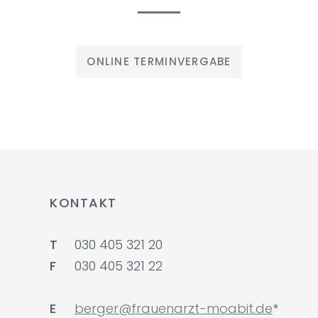
ONLINE TERMINVERGABE
KONTAKT
T
030 405 321 20
F
030 405 321 22
E
berger@frauenarzt-moabit.de
*