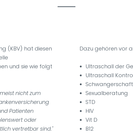
ng (KBV) hat diesen
Dazu gehören vor a
elle
en und sie wie folgt
Ultraschall der 
Ultraschall Kontro
Schwangerschaft
 meist nicht zum
Sexualberatung
rankenversicherung
STD
und Patienten
HIV
hlenswert oder
Vit D
ich vertretbar sind."
B12