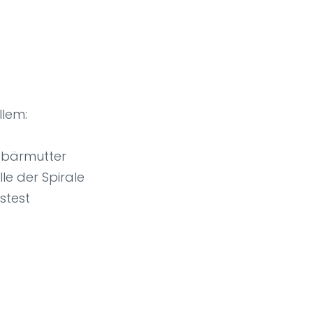
llem:
Gebärmutter
lle der Spirale
stest