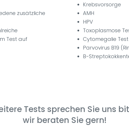
Krebsvorsorge
edene zusätzliche
AMH
HPV
lreiche
Toxoplasmose Te
em Test auf
Cytomegalie Test
Parvovirus B19 (Ri
B-Streptokokkent
eitere Tests sprechen Sie uns bit
wir beraten Sie gern!