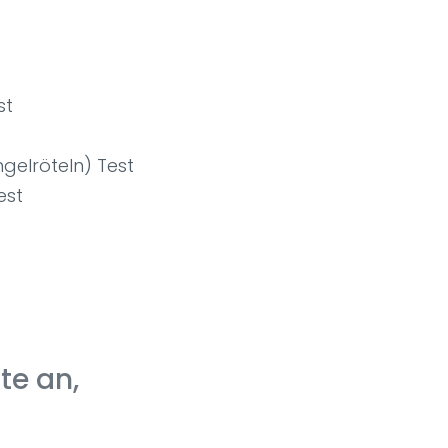
st
ngelröteln) Test
est
te an,